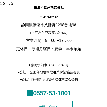
投
1
2
…
5
相澤不動産株式会社
稿
の
ペ
〒413-0232
ー
ジ
静岡県伊東市八幡野1298番地98
送
り
（伊豆急伊豆高原7次703）
営業時間 9：00〜17：00
定休日 毎週月曜日・夏季・年末年始
●静岡県知事（8）10046号
●公社）全国宅地建物取引業保証協会会員
●公社）静岡県宅地建物取引業協会会員
0557-53-1001
お問い合わせ