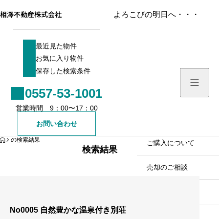
相澤不動産株式会社
よろこびの明日へ・・・
最近見た物件
最近見た物件
お気に入り物件
お気に入り物件
保存した検索条件
保存した検索条件
0557-53-1001
ホーム／お知らせ
営業時間 9：00〜17：00
物件を検索する
お問い合わせ
HOME
の検索結果
売買戸建て
ご購入について
検索結果
売買土地
売却のご相談
売買マンション
会社案内
No0005 自然豊かな温泉付き別荘
売買一棟ビル