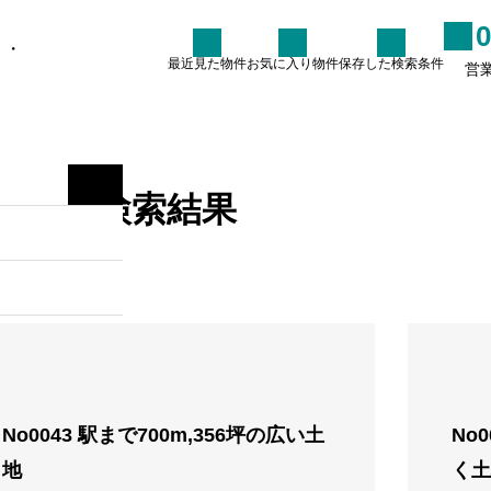
0
・・
最近見た物件
お気に入り物件
保存した検索条件
営業
存した検索条件
検索する
ご購入について
検索結果
７月の定休日
2026.07.05
い合わせ
No0043 駅まで700m,356坪の広い土
No
地
く土