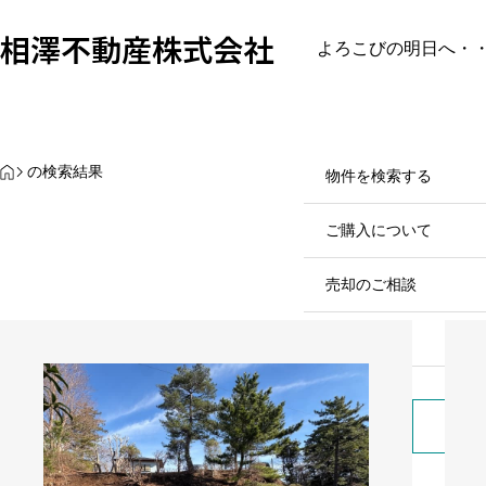
相澤不動産株式会社
よろこびの明日へ・
最近見た物件
お気に入り物件
保
ホーム／お知らせ
ホーム／お知らせ
物件を
HOME
の検索結果
物件を検索する
８月の定休日
売買戸建て
ご購入について
2026.07.29
売買土地
売却のご相談
売買マンション
会社案内
売買一棟ビル
055
お問
7-
売買事業用
53-