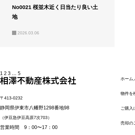
No0021 桜並木近く日当たり良い土
地
2026.03.06
投
1
2
3
…
5
相澤不動産株式会社
稿
ホーム
の
ペ
ー
物件を
ジ
〒413-0232
送
り
静岡県伊東市八幡野1298番地98
ご購入
（伊豆急伊豆高原7次703）
売却の
営業時間 9：00〜17：00