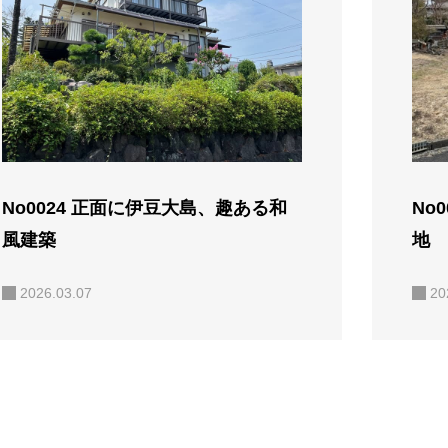
No0024 正面に伊豆大島、趣ある和
No
風建築
地
2026.03.07
20