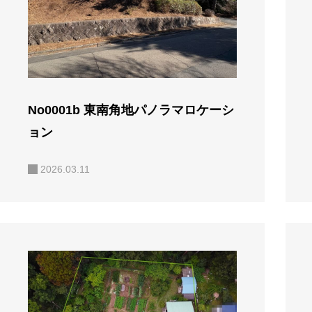
100
賃貸戸建て
1
賃貸マンション
営業時間
9：00〜
17：00
賃貸事業用
No0001b 東南角地パノラマロケーシ
ョン
2026.03.11